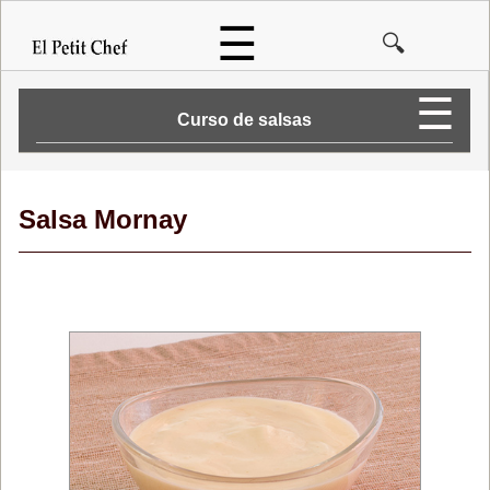
Pasar
☰
🔍
al
contenido
principal
☰
Salsa Mornay