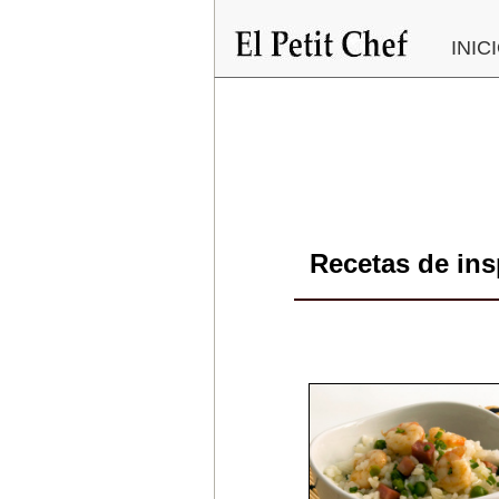
Pasar
al
INIC
contenido
principal
Recetas de ins