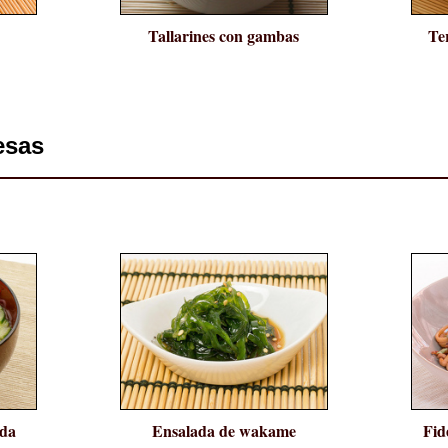
Tallarines con gambas
Ter
esas
ada
Ensalada de wakame
Fid