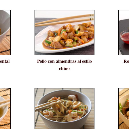
iental
Pollo con almendras al estilo
Ro
chino