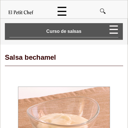
Pasar
☰
🔍
al
contenido
principal
☰
Salsa bechamel