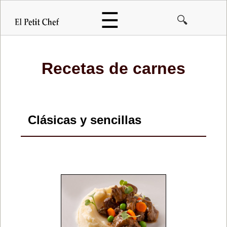
Pasar
☰
🔍
al
contenido
principal
Recetas de
carnes
Clásicas y sencillas