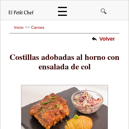
Pasar
☰
🔍
al
contenido
principal
>>
Inicio
Carnes
Volver
Costillas adobadas al horno con
ensalada de col