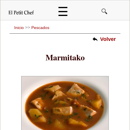
Pasar
☰
🔍
al
contenido
principal
>>
Inicio
Pescados
Volver
Marmitako