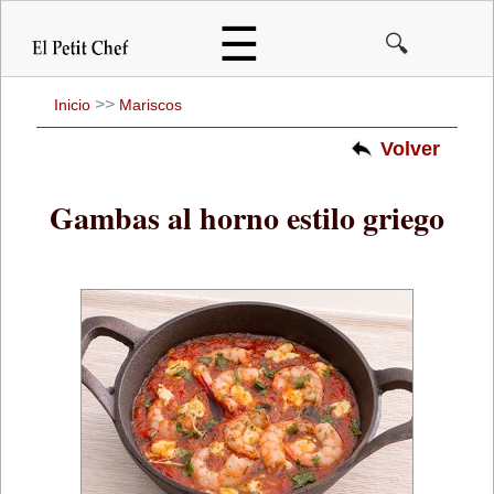
Pasar
☰
🔍
al
contenido
principal
>>
Inicio
Mariscos
Volver
Gambas al horno estilo griego