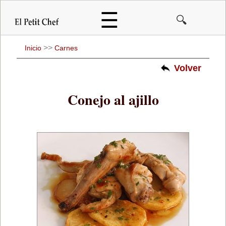
Pasar
☰
🔍
al
contenido
principal
>>
Inicio
Carnes
Volver
Conejo al ajillo