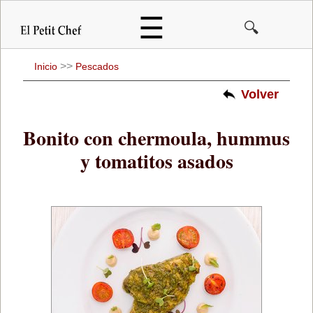
Pasar
☰
🔍
al
contenido
principal
>>
Inicio
Pescados
Volver
Bonito con chermoula, hummus
y tomatitos asados