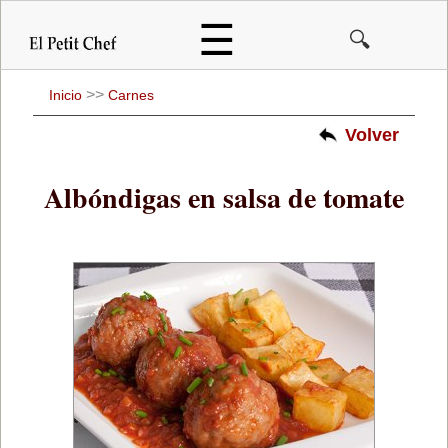
Pasar
☰
🔍
al
contenido
principal
>>
Inicio
Carnes
Volver
Albóndigas en salsa de tomate