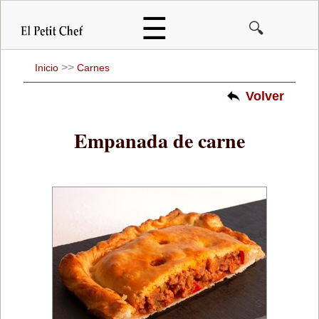
Pasar
☰
🔍
al
contenido
principal
>>
Inicio
Carnes
Volver
Empanada de carne