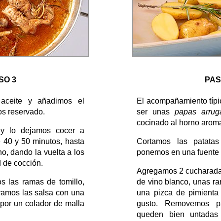
SO 3
PAS
 aceite y añadimos el
El acompañamiento típi
s reservado.
ser unas
papas arrug
cocinado al horno arom
y lo dejamos cocer a
 40 y 50 minutos, hasta
Cortamos las patata
no, dando la vuelta a los
ponemos en una fuente a
d de cocción.
Agregamos 2 cucharadas
os las ramas de tomillo,
de vino blanco, unas ra
turamos las salsa con una
una pizca de pimienta
por un colador de malla
gusto. Removemos p
queden bien untadas