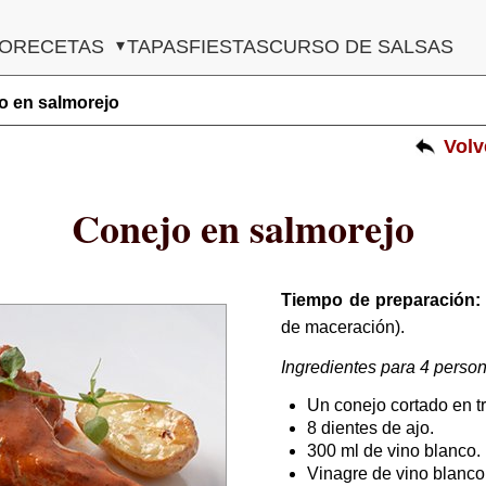
Navegación
IO
RECETAS
TAPAS
FIESTAS
CURSO DE SALSAS
principal
o en salmorejo
Vol
Conejo en salmorejo
Tiempo de preparación:
de maceración).
Ingredientes para 4 perso
Un conejo cortado en tr
8 dientes de ajo.
300 ml de vino blanco.
Vinagre de vino blanco