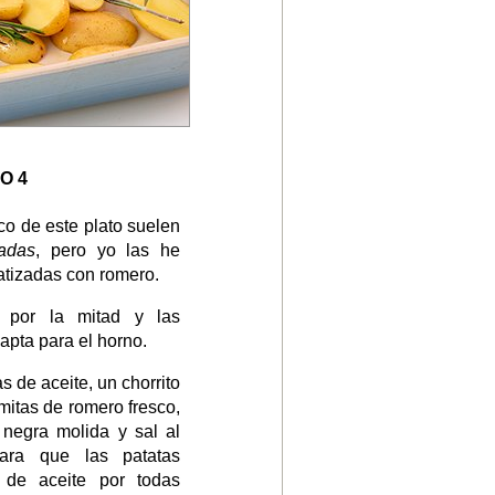
O 4
co de este plato suelen
adas
, pero yo las he
atizadas con romero.
s por la mitad y las
pta para el horno.
 de aceite, un chorrito
mitas de romero fresco,
 negra molida y sal al
ara que las patatas
 de aceite por todas