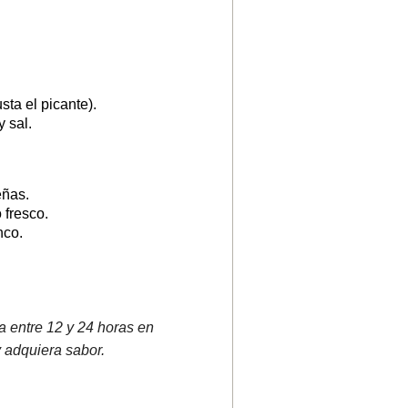
usta el picante).
y sal.
eñas.
 fresco.
nco.
a entre 12 y 24 horas en
 adquiera sabor.