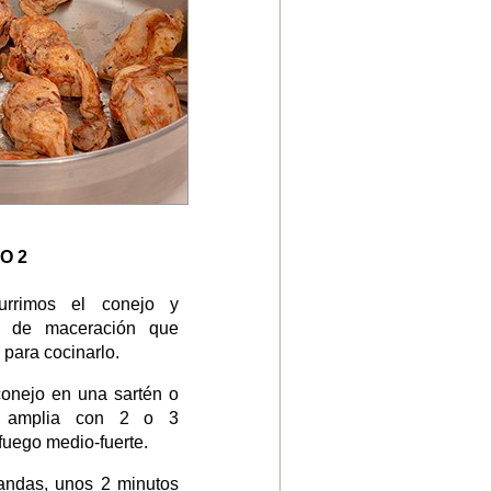
O 2
urrimos el conejo y
do de maceración que
 para cocinarlo.
conejo en una sartén o
y amplia con 2 o 3
fuego medio-fuerte.
tandas, unos 2 minutos