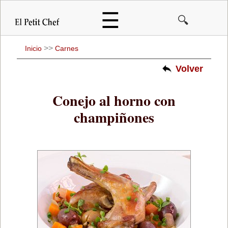
Pasar
☰
🔍
al
contenido
principal
>>
Inicio
Carnes
Volver
Conejo al horno con
champiñones